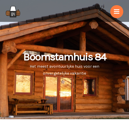
Ga
naar
de
inhoud
Boomstamhuis 84
Het meest avontuurlijke huis voor een
onvergetelijke vakantie